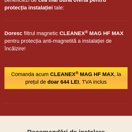
beneficiezi de
cea mai bună ofertă pentru
protecția instalației
tale:
®
Doresc
filtrul magnetic
CLEANEX
MAG HF MAX
pentru protecția anti-magnetită a instalației de
încălzire!
®
Comanda acum
CLEANEX
MAG HF MAX
, la
prețul de
doar 644 LEI
, TVA inclus