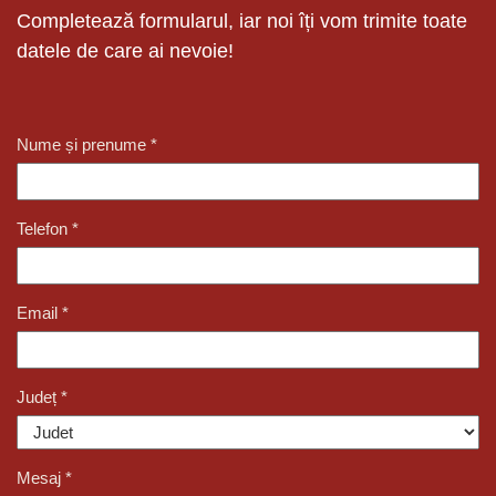
Completează formularul, iar noi îți vom trimite toate
datele de care ai nevoie!
Nume și prenume
*
Telefon
*
Email
*
Județ
*
Mesaj
*