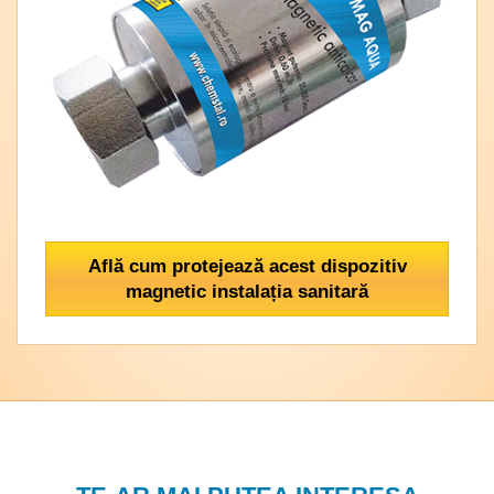
Află cum protejează acest dispozitiv
magnetic instalația sanitară